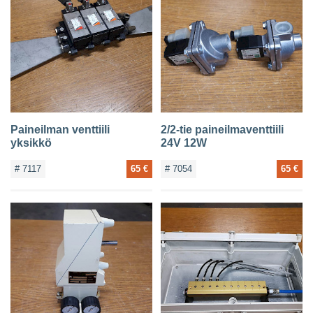
Paineilman venttiili
2/2-tie paineilmaventtiili
yksikkö
24V 12W
# 7117
65 €
# 7054
65 €