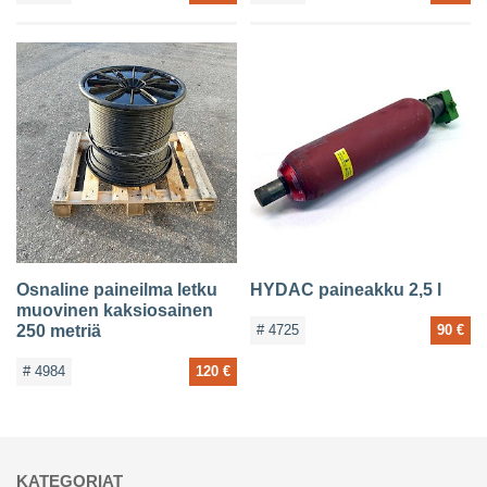
Osnaline paineilma letku
HYDAC paineakku 2,5 l
muovinen kaksiosainen
250 metriä
# 4725
90 €
# 4984
120 €
KATEGORIAT