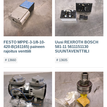
YHTEYSTIEDOT
FESTO MPPE-3-1/8-10-
Uusi REXROTH BOSCH
420-B(161165) paineen
581-11 5611151130
rajoitus venttiili
SUUNTAVENTTIILI
# 13660
# 13605