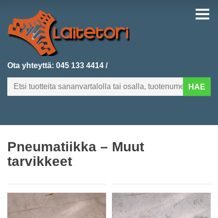
Ota yhteyttä:
045 133 4414
/
HAE
FI
EN
Pneumatiikka – Muut
ETUSIVU
tarvikkeet
KATEGORIAT
VIIMEKSI LISÄTYT
TUOTEHAKU