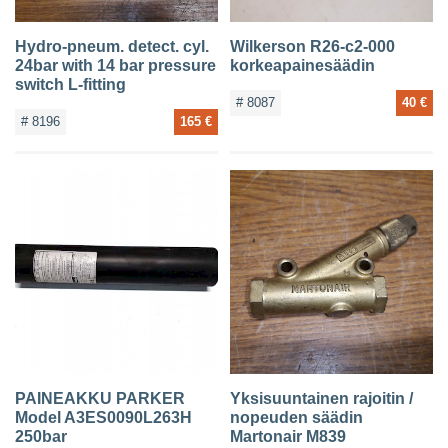
Hydro-pneum. detect. cyl.
Wilkerson R26-c2-000
24bar with 14 bar pressure
korkeapainesäädin
switch L-fitting
# 8087
40 €
# 8196
165 €
PAINEAKKU PARKER
Yksisuuntainen rajoitin /
Model A3ES0090L263H
nopeuden säädin
250bar
Martonair M839