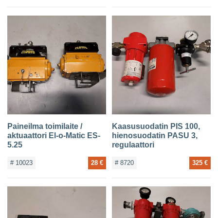
Paineilma toimilaite /
Kaasusuodatin PIS 100,
aktuaattori El-o-Matic ES-
hienosuodatin PASU 3,
5.25
regulaattori
# 10023
28 €
# 8720
325 €