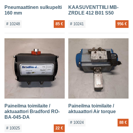
Pneumaattinen sulkupelti
KAASUVENTTIILI MB-
160 mm
ZRDLE 412 B01 S50
# 10248
85 €
# 10241
956 €
Paineilma toimilaite /
Paineilma toimilaite /
aktuaattori Bradford RO-
aktuaattori Air torque
BA-045-DA
# 10024
88 €
# 10025
22 €