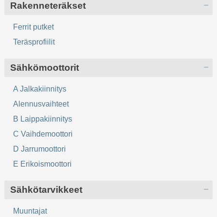
Rakenneteräkset
Ferrit putket
Teräsprofiilit
Sähkömoottorit
A Jalkakiinnitys
Alennusvaihteet
B Laippakiinnitys
C Vaihdemoottori
D Jarrumoottori
E Erikoismoottori
Sähkötarvikkeet
Muuntajat