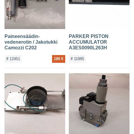
Paineensäädin-
PARKER PISTON
vedenerotin / Jakotukki
ACCUMULATOR
Camozzi C202
A3ES0090L263H
# 12451
180 €
# 11985