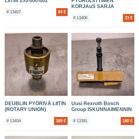
LIITIN 255-000-002
PYÖRÖLIITTIMEN
KORJAuS SARJA
# 13407
84 €
# 13406
33 €
DEUBLIN PYÖRIVÄ LIITIN
Uusi Rexroth Bosch
(ROTARY UNION)
Group ISKUNNAIMENNIN
# 13404
185 €
# 13391
180 €