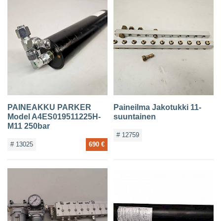
PAINEAKKU PARKER
Paineilma Jakotukki 11-
Model A4ES019511225H-
suuntainen
M11 250bar
# 12759
# 13025
690 €