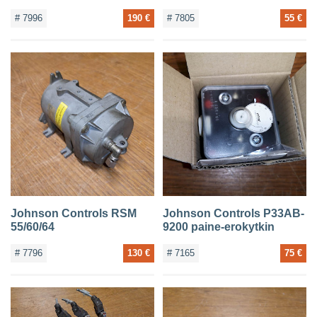
# 7996
190 €
# 7805
55 €
Johnson Controls RSM
Johnson Controls P33AB-
55/60/64
9200 paine-erokytkin
# 7796
130 €
# 7165
75 €