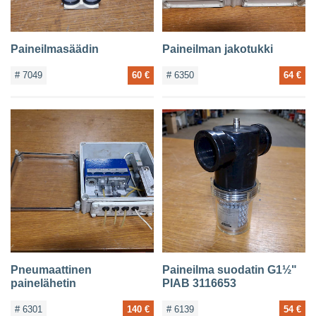
Paineilmasäädin
Paineilman jakotukki
# 7049
60 €
# 6350
64 €
Pneumaattinen
Paineilma suodatin G1½"
painelähetin
PIAB 3116653
# 6301
140 €
# 6139
54 €