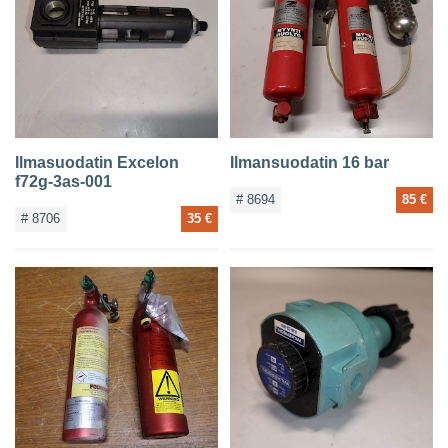
Ilmasuodatin Excelon
Ilmansuodatin 16 bar
f72g-3as-001
# 8694
85 €
# 8706
35 €