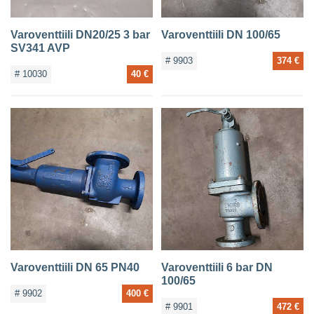
Varoventtiili DN20/25 3 bar
Varoventtiili DN 100/65
SV341 AVP
# 9903
374 €
# 10030
40 €
Varoventtiili DN 65 PN40
Varoventtiili 6 bar DN
100/65
# 9902
400 €
# 9901
472 €