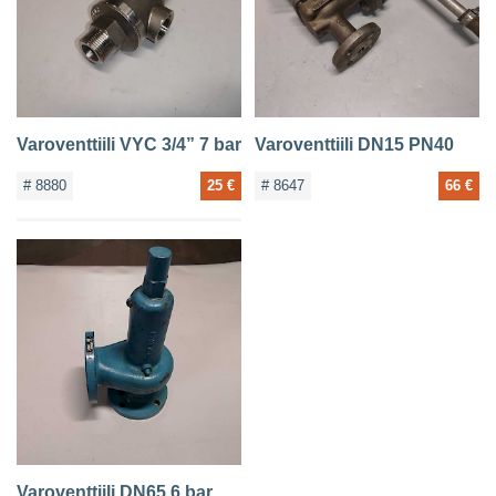
Varoventtiili VYC 3/4” 7 bar
Varoventtiili DN15 PN40
# 8880
25 €
# 8647
66 €
Varoventtiili DN65 6 bar