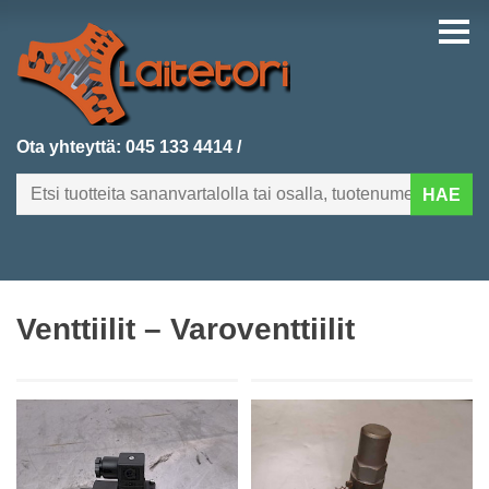
Ota yhteyttä:
045 133 4414
/
HAE
FI
EN
Venttiilit – Varoventtiilit
ETUSIVU
KATEGORIAT
VIIMEKSI LISÄTYT
TUOTEHAKU