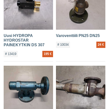
YHTEYSTIEDOT
Uusi HYDROPA
Varoventtiili PN25 DN25
HYDROSTAR
PAINEKYTKIN DS 307
# 10034
24 €
# 13419
195 €