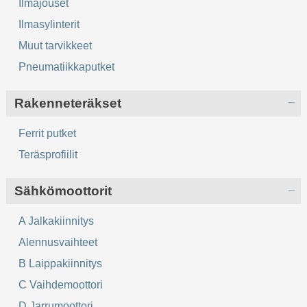
Ilmajouset
Ilmasylinterit
Muut tarvikkeet
Pneumatiikkaputket
Rakenneteräkset
Ferrit putket
Teräsprofiilit
Sähkömoottorit
A Jalkakiinnitys
Alennusvaihteet
B Laippakiinnitys
C Vaihdemoottori
D Jarrumoottori