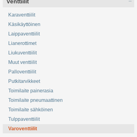
Venttiilit
Karaventtiilit
Käsikäyttöinen
Laippaventtiilit
Lianerottimet
Liukuventtiilit
Muut venttiilit
Palloventtiilit
Putkitarvikkeet
Toimilaite painerasia
Toimilaite pneumaattinen
Toimilaite sähköinen
Tulppaventtiilit
Varoventtiilit