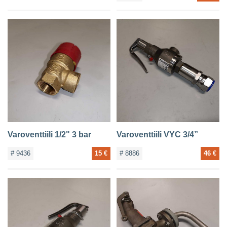
Varoventtiili 1/2" 3 bar
Varoventtiili VYC 3/4”
# 9436
15 €
# 8886
46 €