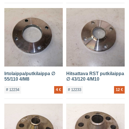
Irtolaippa/putkilaippa ∅
Hitsattava RST putkilaippa
55/110 4/M8
∅ 43/120 4/M10
# 12234
4 €
# 12233
12 €