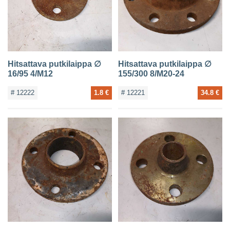
Hitsattava putkilaippa ∅
Hitsattava putkilaippa ∅
16/95 4/M12
155/300 8/M20-24
# 12222
1.8 €
# 12221
34.8 €