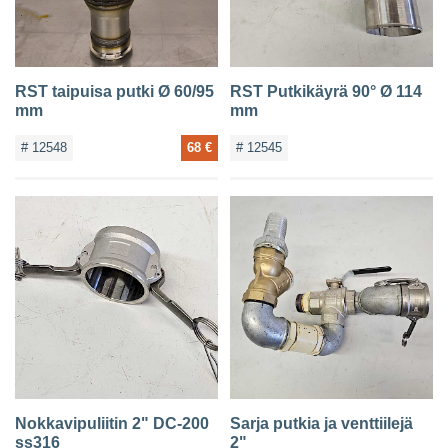
RST taipuisa putki Ø 60/95
RST Putkikäyrä 90° Ø 114
mm
mm
# 12548
68 €
# 12545
Nokkavipuliitin 2" DC-200
Sarja putkia ja venttiilejä
ss316
2"