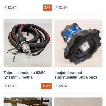
# 12517
25 €
# 12514
Taipuisa imuletku 63/50
Laajatoleranssi
(2") mm 6 metriä
supistusliitin Supa Maxi
# 12511
110 €
# 12424