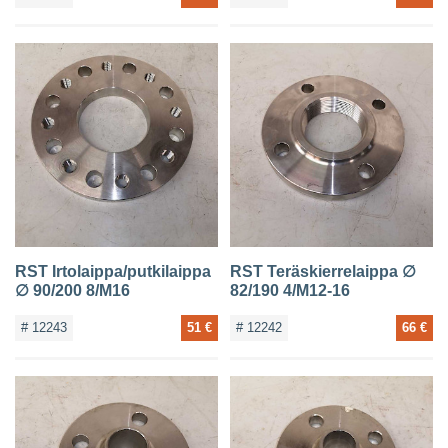
RST Irtolaippa/putkilaippa
RST Teräskierrelaippa ∅
∅ 90/200 8/M16
82/190 4/M12-16
# 12243
51 €
# 12242
66 €