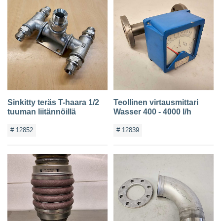
Sinkitty teräs T-haara 1/2
Teollinen virtausmittari
tuuman liitännöillä
Wasser 400 - 4000 l/h
# 12852
# 12839