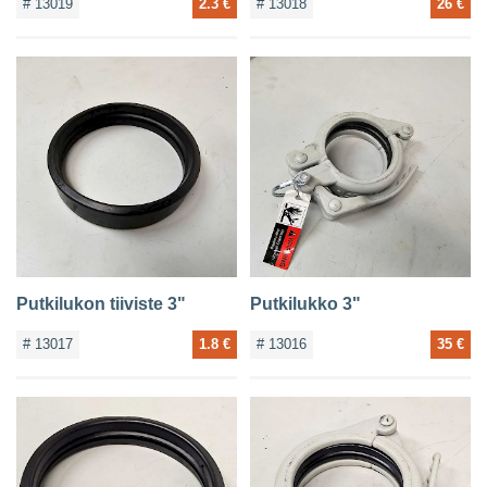
# 13019
2.3 €
# 13018
26 €
Putkilukon tiiviste 3"
Putkilukko 3"
# 13017
1.8 €
# 13016
35 €