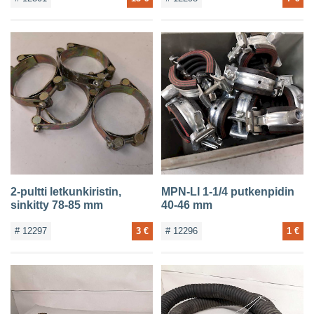
2-pultti letkunkiristin,
MPN-LI 1-1/4 putkenpidin
sinkitty 78-85 mm
40-46 mm
# 12297
3 €
# 12296
1 €