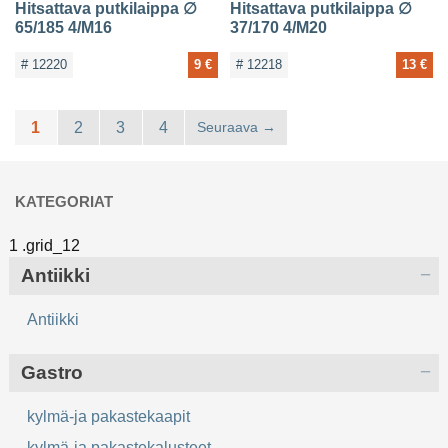
Hitsattava putkilaippa ∅
Hitsattava putkilaippa ∅
65/185 4/M16
37/170 4/M20
# 12220
9 €
# 12218
13 €
1
2
3
4
Seuraava
KATEGORIAT
Antiikki
Antiikki
Gastro
kylmä-ja pakastekaapit
kylmä-ja pakastekalusteet