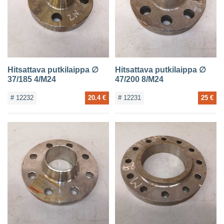
Hitsattava putkilaippa ∅
Hitsattava putkilaippa ∅
37/185 4/M24
47/200 8/M24
# 12232
20.4 €
# 12231
25 €