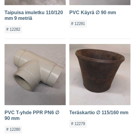
Taipuisa imuletku 110/120
PVC Käyrä ∅ 90 mm
mm 9 metriä
# 12281
# 12282
PVC T-yhde PPR PN6 ∅
Teräskartio ∅ 115/160 mm
90 mm
# 12279
# 12280