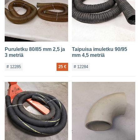
Puruletku 80/85 mm 2,5 ja
Taipuisa imuletku 90/95
3 metriä
mm 4,5 metriä
# 12285
25 €
# 12284