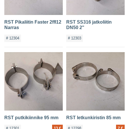
RST Pikaliitin Faster 2ffI12
RST SS316 jatkoliitin
Narras
DN50 2"
# 12304
# 12303
RST putkikiinnike 95 mm
RST letkunkiristin 85 mm
# 12301
13 €
# 12298
7 €