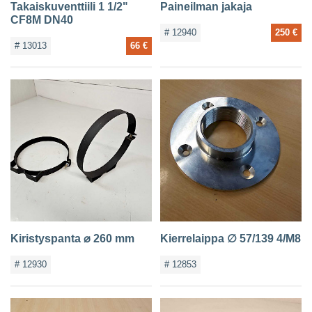
Takaiskuventtiili 1 1/2"
Paineilman jakaja
CF8M DN40
# 12940
250 €
# 13013
66 €
Kiristyspanta ⌀ 260 mm
Kierrelaippa ∅ 57/139 4/M8
# 12930
# 12853