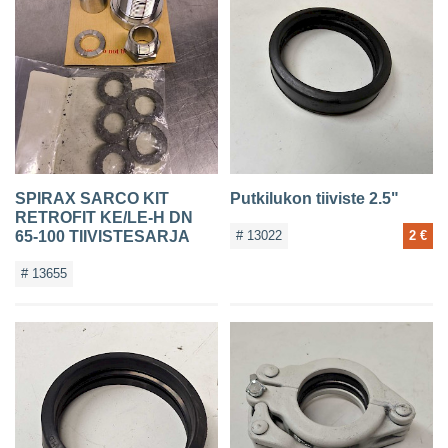
YHTEYSTIEDOT
SPIRAX SARCO KIT
Putkilukon tiiviste 2.5"
RETROFIT KE/LE-H DN
65-100 TIIVISTESARJA
# 13022
2 €
# 13655