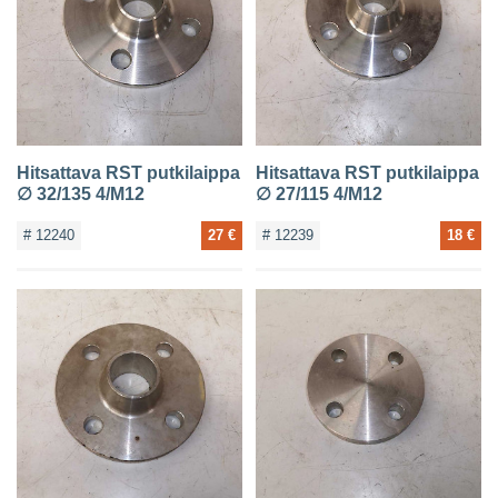
Hitsattava RST putkilaippa
Hitsattava RST putkilaippa
∅ 32/135 4/M12
∅ 27/115 4/M12
# 12240
27 €
# 12239
18 €