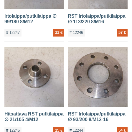
Irtolaippa/putkilaippa ∅
RST Irtolaippa/putkilaippa
99/180 8/M12
∅ 113/220 8/M16
# 12247
33 €
# 12246
57 €
Hitsattava RST putkilaippa
RST Irtolaippa/putkilaippa
∅ 21/105 4/M12
∅ 93/200 8/M12-16
# 12245
15 €
# 12244
54 €