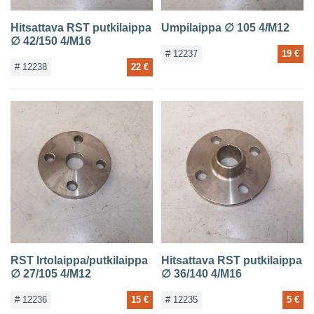
Hitsattava RST putkilaippa
Umpilaippa ∅ 105 4/M12
∅ 42/150 4/M16
# 12237
19 €
# 12238
22 €
RST Irtolaippa/putkilaippa
Hitsattava RST putkilaippa
∅ 27/105 4/M12
∅ 36/140 4/M16
# 12236
15 €
# 12235
5 €