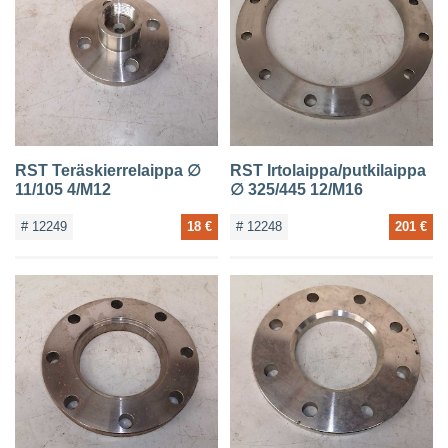
RST Teräskierrelaippa ∅
RST Irtolaippa/putkilaippa
11/105 4/M12
∅ 325/445 12/M16
# 12249
18 €
# 12248
201 €