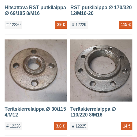
Hitsattava RST putkilaippa
RST putkilaippa ∅ 170/320
∅ 69/185 8/M16
12/M16-20
# 12230
29 €
# 12229
115 €
Teräskierrelaippa ∅ 30/115
Teräskierrelaippa ∅
4/M12
110/220 8/M16
# 12226
3.6 €
# 12225
14 €