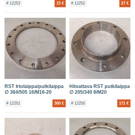
# 12253
15 €
# 12252
27 €
RST Irtolaippa/putkilaippa
Hitsattava RST putkilaippa
∅ 364/505 16/M16-20
∅ 205/340 8/M20
# 12251
300 €
# 12250
171 €