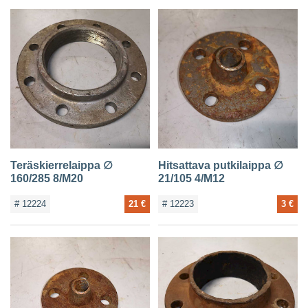
Teräskierrelaippa ∅
Hitsattava putkilaippa ∅
160/285 8/M20
21/105 4/M12
# 12224
21 €
# 12223
3 €