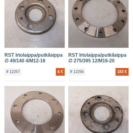
RST Irtolaippa/putkilaippa
RST Irtolaippa/putkilaippa
∅ 49/140 4/M12-16
∅ 275/395 12/M16-20
# 12257
6 €
# 12256
183 €