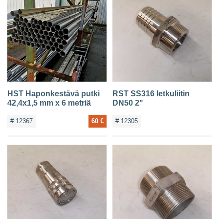
HST Haponkestävä putki
RST SS316 letkuliitin
42,4x1,5 mm x 6 metriä
DN50 2"
# 12367
60 €
# 12305