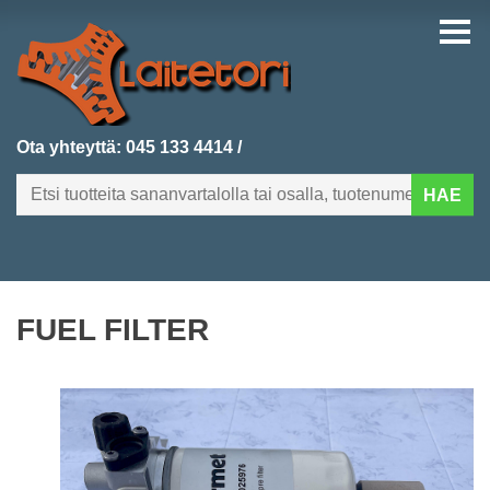
Ota yhteyttä:
045 133 4414
/
HAE
FI
EN
FUEL FILTER
ETUSIVU
KATEGORIAT
VIIMEKSI LISÄTYT
TUOTEHAKU