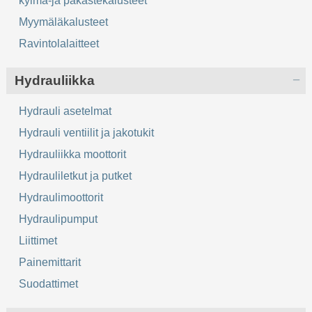
kylmä-ja pakastekalusteet
Myymäläkalusteet
Ravintolalaitteet
Hydrauliikka
Hydrauli asetelmat
Hydrauli ventiilit ja jakotukit
Hydrauliikka moottorit
Hydrauliletkut ja putket
Hydraulimoottorit
Hydraulipumput
Liittimet
Painemittarit
Suodattimet