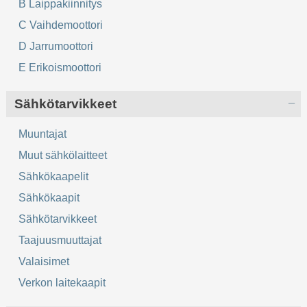
B Laippakiinnitys
C Vaihdemoottori
D Jarrumoottori
E Erikoismoottori
Sähkötarvikkeet
Muuntajat
Muut sähkölaitteet
Sähkökaapelit
Sähkökaapit
Sähkötarvikkeet
Taajuusmuuttajat
Valaisimet
Verkon laitekaapit