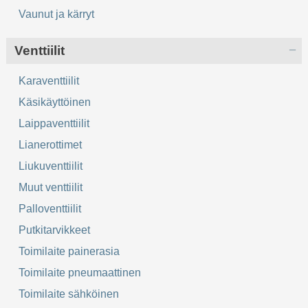
Vaunut ja kärryt
Venttiilit
Karaventtiilit
Käsikäyttöinen
Laippaventtiilit
Lianerottimet
Liukuventtiilit
Muut venttiilit
Palloventtiilit
Putkitarvikkeet
Toimilaite painerasia
Toimilaite pneumaattinen
Toimilaite sähköinen